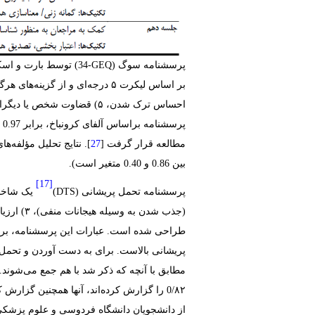
پرسشنامه سوگ ‏(
GEQ
-
توسط
مطالعه قرار گرفت [
بین ‏0.86‏ و ‏0.40‏ متغیر است‏).‏
[17]
پرسشنامه تحمل پریشانی ‏(
DTS
)‏
طراحی شده است. عبارات این پرسشنامه، بر روی 
پریشانی بالاست. برای به دست آوردن و تحمل پ
۸۲‏/0‏ را گزارش کرده‌اند، آنها همچنین گزارش کردند که این پرسشنامه دارای روایی ملاکی و همگرایی اولیه خوبی است [
از دانشجویان دانشگاه فردوسی و علوم پزشکی مشهد (۳۱ زن و ۱۷ مرد) اجرا کرده است و گزارش کرده که کل مقیاس دارای پایایی همس