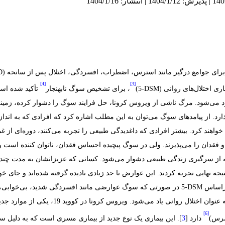
ا برای جوامع درگیر مانند استرس، اضطراب، افسردگی، اختلال پس از سانحه
‏(
D
[4]
[3]
ری اختلال‌های روانی
‏(
DSM
-
، برای تشخیص سوگ نابهنجار
تأکید شده اس
 می‌شود. مرگ ناشی از ویروس کرونا، حل فرایند سوگ را دشوار کرده، زمینه ب
د. از پیامدهای سوگ می‌توان به این مطلب اشاره کرد که افرادی که به انداز
م خواهند کرد. بیشتر افرادی که داغدیدگی طبیعی را تجربه می‌کنند، دوره‌ای از
 فقدان را می‌پذیرند. ولی در سوگ پیچیده احساس فقدان، ناتوان کننده است و 
 از سرگیری زندگی طبیعی دشوار می‌شود. کسانی که عزیزانشان به مدت چند
نهایی تجربه کردند. این عوارض تا حد زیادی نادیده گرفته شده‌اند و جای خود 
راساس ‏
DSM
-
‏5‏ در صورتی که سوگ عوارضی مانند افسردگی شدید، بی‌خوابی، ک
این عوارض دست کم دو ماه دوام یابد، از آن به ع
[6]
مرس)
دارد [
]. این بیماری یک نوع جدید از بیماری مسری است که به دلیل س