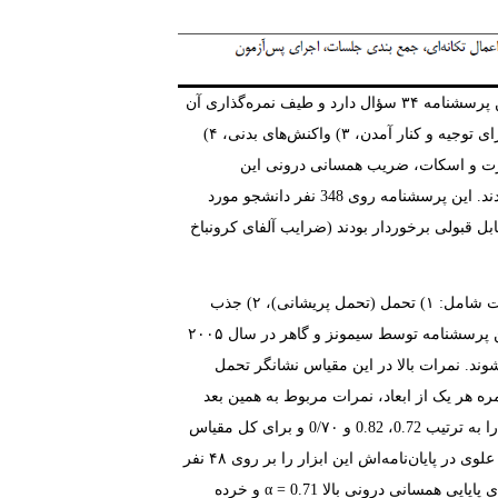
بارت و اسکات در سال ‏1998‏ به منظور سنجش واکنش‌های سوگ، طراحی شده است. این پرسشنامه ۳۴ سؤال دارد و طیف نمره‌گذاری آن
بر اساس لیکرت ۵ درجه‌ای و از گزینه‌های هرگز تا همیشه است. مؤلفه‌های این پرسشنامه شامل ۱) احساس گناه، ۲) تلاش برای توجیه و کنار آمدن، ۳) واکنش‌های بدنی، ۴)
 خجالت و شرمندگی و ۷) بدنامی است. در مطالعه بارت و اسکات، ضریب همسانی درونی این
پرسشنامه براساس آلفای کرونباخ، برابر ‏0.97‏ بود. مهدی‌پور و همکاران روایی و پایایی این پرسشنامه را در ایران بررسی نمودند. این پرسشنامه روی ‏348‏ نفر دانشجو مورد
 این عوامل از همسانی درونی قابل قبولی برخوردار بودند (ضرایب آلفای کرونباخ
یک شاخص خودسنجی تحمل پریشانی است که دارای ۱۵ ماده و چهار خرده مقیاس است شامل: ۱) تحمل (تحمل پریشانی)، ۲) جذب
(جذب شدن به وسیله هیجانات منفی)، ۳) ارزیابی (برآورد ذهنی پریشانی)، ۴) تنظیم (تنظیم تلاش‌ها برای تسکین پریشانی‏).‏ این پرسشنامه توسط سیمونز و گاهر در سال ۲۰۰۵
وند. نمرات بالا در این مقیاس نشانگر تحمل
ه هر یک از ابعاد، نمرات مربوط به همین بعد
مطابق با آنچه که ذکر شد با هم جمع می‌شوند. دامنه نمرات بین ۱۵ تا ۷۵ است. سیمونز و گاهر ضرایب آلفا برای این مقیاس را به ترتیب ‏0.72‏، ‏0.82‏ و ۷۰‏/0‏ و برای کل مقیاس
]. علوی در پایان‌نامه‌اش این ابزار را بر روی ۴۸ نفر
α
و خرده