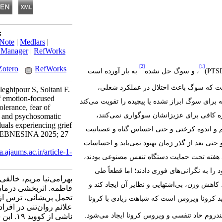
:
Note
|
Medlars
|
 Manager
|
RefWorks
[2]
[1]
Zotero
RefWorks
PTS
)‏
، و سوگ حل نشده
به بار آورده است
ت که سوگ باعث اختلال در عملکرد شغلی،
eghipour S, Soltani F.
f emotion-focused
رای سوگ ابراز نشده یا پیچیده را تقویت می‌کند
tolerance, fear of
ه کافی برای عزیزانشان سوگواری نمی‌کنند،
, and ‎psychosomatic
duals experiencing grief
 غم و اندوه کرختی و حتی احساس گناه و عصبانیت
. EBNESINA 2025; 27
حتی بعد از گذر زمان بهبود نمی‌یابد و احساسات
a.ajaums.ac.ir/article-1-
 هفته تحت حمایت دستگاه تنفس مصنوعی بودند،
را به نگرانی‌های فوری دادند؛ اما قطعاً طی
بهرامی‌نیا مریم، خالقی
اهش وزن، بی‌اشتهایی و نظایر آن ایجاد کند و
فاطمه. اثربخشی درمان
تحمل پریشانی، ترس از 
نوان اختلال روانی یاد می‌شود. ویروس کرونا در کووید ‏19‏، یکی از موارد جدید کرونا ویروس است که شباهت زیادی با کرونا
علائم روان‌تنی در افراد
ندروم حاد تنفسی و ویروس کرونا ایجاد می‌شود.