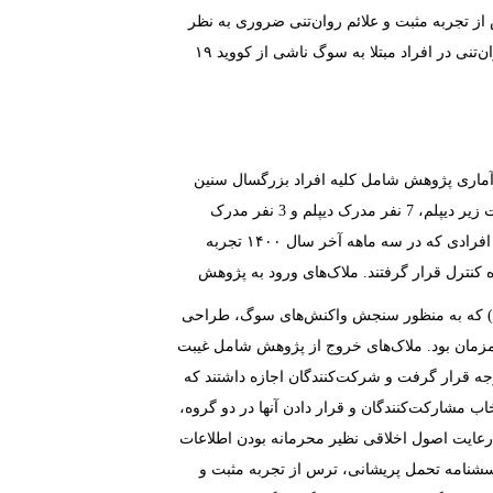
از تجربه مثبت و علائم روان‌تنی ضروری به نظر
می‌رسد. لذا هدف اصلی این پژوهش بررسی اثربخشی درمان هیجان‌محور بر تحمل پریشانی، ترس از تجربه مثبت و علائم روان‌تنی در افراد مبتلا به سوگ ناشی از کووید ۱۹
ه آماری پژوهش شامل کلیه افراد بزرگسال سنین
نفر تحصیلات زیر دیپلم، ‏7‏ نفر مدرک دیپلم و ‏3‏ نفر مدرک
کارشناسی داشتند؛ ‏6‏ نفر شاغل و ‏14‏ نفر خانه‌دار بودند. بعد از انتخاب نمونه به روش در دسترس با مصاحبه بالینی و شناسایی افرادی که در سه ماهه آخر سال ۱۴۰۰ تجربه
د و سپس به صورت تصادفی ۱۰ نفر در گروه آزمایش (درمان هیجان‌محور) ۱۰ نفر در گروه کنترل قرار گرفتند. ملاک‌های ورود به پژوهش
بارت و اسکات ‏(1998)‏ که به منظور سنجش واکنش‌های سوگ، طراحی
مان بود. ملاک‌های خروج از پژوهش شامل غیبت
جه قرار گرفت و شرکت‌کنندگان اجازه داشتند که
ب مشارکت‌کنندگان و قرار دادن آنها در دو گروه،
عایت اصول اخلاقی نظیر محرمانه بودن اطلاعات
رسشنامه تحمل پریشانی، ترس از تجربه مثبت و