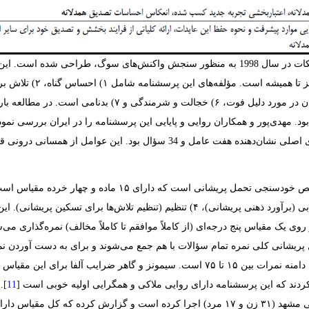
احساس ترک شدن، ۵) قضاوت شخص یا دیگران در مورد دلیل فوت، ۶)
]. نتایج تحلیل مؤلفه‌های اصلی نشان‌دهنده هفت عامل و ‏34‏ سؤال بود.
یک مقیاس پنج درجه‌ای (از کاملاً موافقم تا کاملاً مخالف) نمره‌گذاری می‌ش
ریشانی کلی نمره تمام سؤالات با هم جمع می‌شوند و برای به دست آوردن نمر
انی درونی بالا ‏0.71‏ =