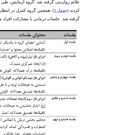
علائم روان‌تنی گرفته شد. گروه آزمایش، طی ‏10‏ جلسه ۹۰ دقیقه‌ای (دو ماه و یک کلاس در هر هفته) درمان هیجان‌محور را به صورت گروهی طبق برنامه گرینبرگ [
کردند (
جدول‏ 1‏
‏).‏ همچنین گروه کنترل در انتظ
گرفته شد. جلسات درمانی با مشارکت افراد مبتلا به 