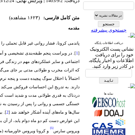
دریافت: 1403/9/2 | ویرایش نهایی: 1403/12/24 | پذیرش: 1404/1/12 | انتشار: 1404/1/16
متن کامل فارسی:
(۱۶۲۳ مشاهده)
مقدمه
جستجوی پیشرفته
پاندمی کرونا، فشار روانی غیر قابل تحملی ر
دریافت اطلاعات پایگاه
نشانی پست الکترونیک
[
]. در ویراست پنجم طبقه‌بندی تشخیصی و آما
خود را برای دریافت
اطلاعات و اخبار پایگاه،
اجتماعی و سایر عملکردهای مهم در زندگی فرد
در کادر زیر وارد کنید.
که اثرات مخرب و طولانی مدتی بر جای می‌گذار
احتمالاً با اختلال سوگ پیچیده دست و پنجه نر
دارند. به تدریج این احساسات فروکش می‌کند و
نمایه ها
دردناک به قدری طولانی مدت و شدید است که
خستگی جسمی و روانی را پس از رسیدن به نتیجه 
سال‌ها و ماه‌های آینده آشکار خواهند شد [
]. ب
[5]
ویروس سارس
و کرونا ویروس خاورمیانه (