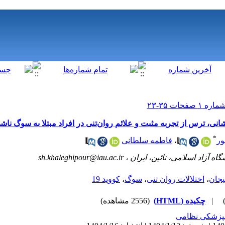
، ترس از تجربه مثبت ‌و علائم روان‌تنی در افراد مبتلا به سوگ ناشی از
*
ور
،
فاطمه سلطانی
اه آزاد اسلامی، نائین، ایران ،
sh.khaleghipour@iau.ac.ir
یجان
،
اختلالات روان تنی
،
سوگ
،
کووید 19‌
|
چکیده (HTML)
(2556 مشاهده)
نپزشکی نظامی