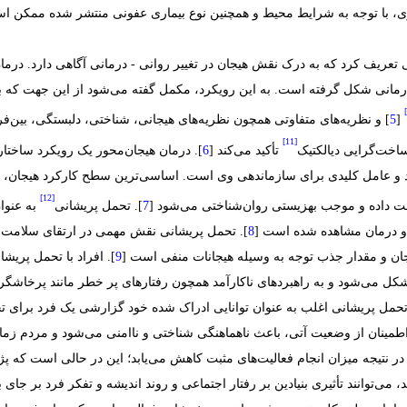
ی، با توجه به شرایط محیط و همچنین نوع بیماری عفونی منتشر شده ممکن ا
تعریف کرد که به درک نقش هیجان در تغییر روانی - درمانی آگاهی دارد. درمان ه
 درمانی شکل گرفته است. به این رویکرد، مکمل گفته می‌شود از این جهت که ب
[
] و نظریه‌های متفاوتی همچون نظریه‌های هیجانی، شناختی، دلبستگی، بین‌ف
[11]
ساخت‌گرایی دیالکتیک
تأکید می‌کند [
]. درمان هیجان‌محور یک رویکرد ساختا
و عامل کلیدی برای سازماندهی وی است. اساسی‌ترین سطح کارکرد هیجان، ی
[12]
هت داده و موجب بهزیستی روان‌شناختی می‌شود [
]. تحمل پریشانی
به عنوا
 و درمان مشاهده شده است [
]. تحمل پریشانی نقش مهمی در ارتقای سلامت دا
ن و مقدار جذب توجه به وسیله هیجانات منفی است [
]. افراد با تحمل پری
مشکل می‌شود و به راهبرد‌های ناکارآمد همچون رفتارهای پر خطر مانند پرخا
تحمل پریشانی اغلب به عنوان توانایی ادراک شده خود گزارشی یک فرد برای ت
 اطمینان از وضعیت آتی، باعث ناهماهنگی شناختی و ناامنی می‌شود و مردم زم
 در نتیجه میزان انجام فعالیت‌های مثبت کاهش می‌یابد؛ این در حالی است که پ
 می‌توانند تأثیری بنیادین بر رفتار اجتماعی و روند اندیشه و تفکر فرد بر جای