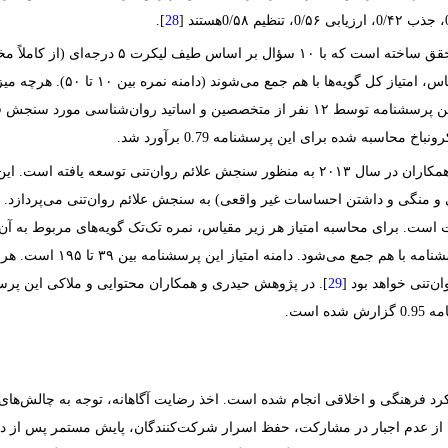
].
س، امتیاز کل گویه‌ها با هم جمع می‌شوند (دامنه نمره
بین ۱۰ تا ۵۰‏)
میزان بیشتر ترس از تجربه مثبت خواهد بود. این پرسشنامه توسط ۱۲ نفر از متخصصین و اسا
سبه شده برای این پرسشنامه ‏0.79‏ برآورد شد.
انند (گیجی و منگی و داشتن احساسات غیر واقعی) به سنجش علائم روان‌تنی می‌پردازد
د ‏5‏ براساس طیف لیکرت است. برای محاسبه امتیاز هر زیر مقیاس، نمره تک‌تک گویه‌های مر
امتیاز کلی پرسشنامه، نمره هم
‌تنی خواهد بود [
]. در پژوهش حیدری و همکاران محتوایی و ملاکی این پر
 است.
کرد فرهنگی و اخلاقی انجام شده است. اخذ رضایت آگاهانه، توجه به چالش‌های 
 از عدم اجبار در مشارکت، حفظ اسرار شرکت‌کنندگان، پایش مستمر پس از درما