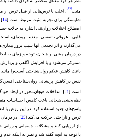
نظر هر فرد معنای منحصر به فردی داشته باشد 
[13]
مثبت
، اغلب با ترس‌هایی از قبیل ترس از مو
شایستگی برای تجربه مثبت مرتبط است [
].
اصطلاح اختلالات روان‌تنی اشاره به حالات جسما
قلبی - عروقی، تنفسی، معده - روده‌ای، استخو
می‌گذارند و اثر تجمعی آنها سبب بروز بیماری‌ه
در درمان مبتنی بر هیجان، توجه ویژه‌ای به ایج
متمرکز می‌شود و با افزایش آگاهی و پردازش 
باعث کاهش علائم روان‌شناختی آسیب‌زا مانند 
نقش در کاهش پریشانی روان‌شناختی افسردگی 
است [
]. مداخلات هیجان‌محور در ایجاد خودگ
نظم‌بخشی هیجانی باعث کاهش احساسات منفی 
پاسخ‌های جدید استفاده کرد. در این روش با انع
ترس و ناراحتی حرکت می‌کند [
]. در درمان 
باز ارزیابی کنند و مشکلات جسمانی و روانی خ
با توجه به آنچه گفته شد و نظر به اینکه عدم 