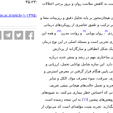
:۲۳-۳۵
ست به کاهش سلامت روان و بروز برخی اختلالات
ms.ac.ir/article-۱-۱۳۷۵-
یجان‌محور بر پایه تحلیل دقیق و ریزبینانه معنا و
ر ترکیب و تلفیق عناصری از رویکردهای درمانی
[10]
[9]
[8]
ردی
، روان پویایی
و روایت مدرن
و همه این
ری تجربی است و مسئله اصلی در این نوع درمان
ک شکل انطباقی و سازگارانه از پردازش
ن ساختاری مهم در رشد و بینش جدید درباره
رد. این سازه شامل توانایی تحمل، ارزیابی و
شانی پایین هنگام قرار گرفتن در معرض استرس و
شگری، سرقت، سوء مصرف مواد، الکل و سایر
جربه و تحمل حالت‌های هیجانی منفی تعریف
انی که احساس خطر بیماری می‌کنند، به شیوه‌های
ژوهش‌های پیشین [
] به این نتیجه رسیده است
 بگذارند. تجربه مثبت مؤلفه‌ای است که می‌توان از