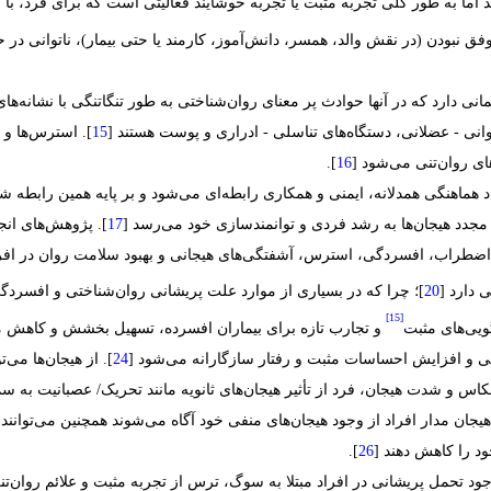
اما به طور کلی تجربه مثبت یا تجربه خوشایند فعالیتی است که برای فرد، با 
فق نبودن (در نقش والد، همسر، دانش‌آموز، کارمند یا حتی بیمار)، ناتوانی در 
نی دارد که در آنها حوادث پر معنای روان‌شناختی به طور تنگاتنگی با نشانه‌ها
انی - عضلانی، دستگاه‌های تناسلی - ادراری و پوست هستند [
]. استرس‌ها و 
ای روان‌تنی می‌شود [
].
اد هماهنگی همدلانه، ایمنی و همکاری رابطه‌ای می‌شود و بر پایه همین رابطه شک
مجدد هیجان‌ها به رشد فردی و توانمندسازی خود می‌رسد [
]. پژوهش‌های انج
اضطراب، افسردگی، استرس، آشفتگی‌های هیجانی و بهبود سلامت روان در افراد 
دارد [
]؛ چرا که در بسیاری از موارد علت پریشانی روان‌شناختی و افسردگی
[15]
ویی‌های مثبت
و تجارب تازه برای بیماران افسرده، تسهیل بخشش و کاهش م
و افزایش احساسات مثبت و رفتار سازگارانه می‌شود [
]. از هیجان‌ها می
کاس و شدت هیجان، فرد از تأثیر هیجان‌های ثانویه مانند تحریک‏/‏ عصبانیت به 
هیجان مدار افراد از وجود هیجان‌های منفی خود آگاه می‌شوند همچنین می‌توانن
ود را کاهش دهند [
].
وجود تحمل پریشانی در افراد مبتلا به سوگ، ترس از تجربه مثبت و علائم روان‌ت