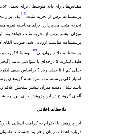
مقیاس‌ها دارای پایه متوسطی برای تحمل ۵۴‏/0‏، جذب ۴۲‏/0‏، ارزیابی ۵۶‏/0‏، تنظیم ۵۸‏/0‏هستند [
[18]
پرسشنامه ترس از تجربه مثبت
تجربه مثبت می‌پردازد. برای محاسبه نمره مقیا
پرسشنامه مناسب ارزیابی شد. ضریب آلفای کرونباخ محا
[19]
پرسشنامه علائم روان‌تنی
طیف لیکرت ۵ درجه‌ای با سؤالاتی م
خیلی کم ‏1‏ تا خیلی زیا
باشد نشان دهنده میزان بیشتر سنجش علائم روان
آلفای کرونباخ در این پژوهش برای این پرسشنامه ‏0.95‏ گزارش شده
ملاحظات اخلاقی
این پژوهش با احترام به کرامت انسانی با روی
درباره اهداف درمان و فرایند جلسات، اطمینان