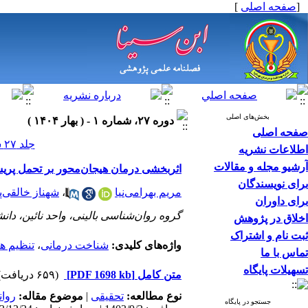
[
صفحه اصلی
]
بخش‌های اصلی
دوره ۲۷، شماره ۱ - ( بهار ۱۴۰۴ )
صفحه اصلی
جلد ۲۷ شماره ۱ صفحات ۳۵-۲۳
اطلاعات نشریه
آرشیو مجله و مقالات
اثربخشی درمان هیجان‌محور بر تحمل پریشانی
برای نویسندگان
مریم بهرامی‌نیا
،
شهناز خالقی‌پ
برای داوران
گروه روان‌شناسی بالینی، واحد نائین، دانشگ
اخلاق در پژوهش
ثبت نام و اشتراک
واژه‌های کلیدی:
شناخت درمانی
،
تنظیم ه
تماس با ما
تسهیلات پایگاه
متن کامل
[PDF 1698 kb]
(۶۵۹ دریافت)
نوع مطالعه:
تحقیقی
|
موضوع مقاله:
روا
جستجو در پایگاه