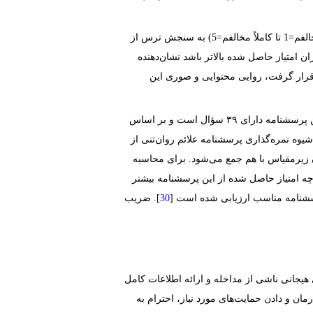
یک ابزار محقق ساخته است که با ۱۰ سؤال بر اساس طیف لیکرت ۵ درجه‌ای (از کاملاً مخالفم=‏1‏ تا کاملاً مخالفم=‏5)‏ به سنجش ترس از
.‏ هرچه میزان امتیاز حاصل شده بالاتر باشد نشان‌دهنده
تید روان‌شناسی مورد سنجش قرار گرفت، روایی محتوایی و صوری این
توسط لاکورت و همکاران در سال ۲۰۱۳ به منظور سنجش علائم روان‌تنی توسعه یافته است. این پرسشنامه دارای ۳۹ سؤال است و بر اساس
. شیوه نمره‌گذاری پرسشنامه علائم روان‌تنی از
بوط به آن زیرمقیاس با هم جمع می‌شود. برای محاسبه
ه گویه‌های پرسشنامه با هم جمع می‌شود. دامنه امتیاز این پرسشنامه بین ۳۹ تا ۱۹۵ است. هرچه امتیاز حاصل شده از این پرسشنامه بیشتر
سشنامه مناسب ارزیابی شده است [
]. ضریب
هیجانی ناشی از مداخله و ارائه اطلاعات کامل
ن و دادن حمایت‌های مورد نیاز، احترام به