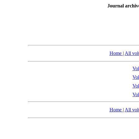
Journal archiv
Home
|
All vo
Vol
Vol
Vol
Vol
Home
|
All vo