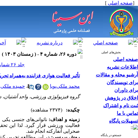
[
صفحه اصلی
]
بخش‌های اصلی
دوره ۲۶، شماره ۴ - ( زمستان ۱۴۰۳ )
صفحه اصلی
جلد ۲۶ شماره ۴ صفحات ۳۰-۱۹
اطلاعات نشریه
آرشیو مجله و مقالات
تأثیر فعالیت هوازی فزاینده به‌همراه ت
برای نویسندگان
محمد ملکی‌پویا
،
حمیده ملکی
برای داوران
گروه فیزیولوژی ورزشی، واحد آشتیان، دان
اخلاق در پژوهش
ثبت نام و اشتراک
چکیده:
(۲۳۷۴ مشاهده)
تماس با ما
زمینه و اهداف:
ناتوانی‌های جنسی یکی از
تسهیلات پایگاه
فعالیت ورزشی ق
صحرایی آنفارکته انجام شد‎‏.‏
جستجو در پایگاه
روش بررسی: