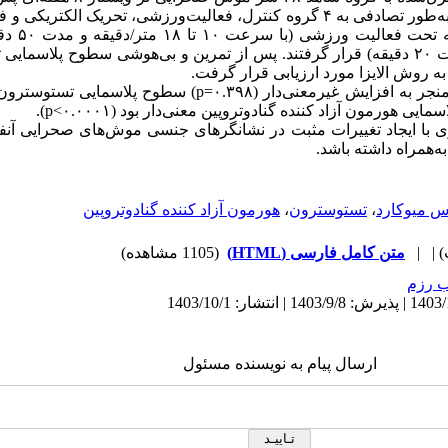
ایزوپروترونول (‎‏۱۵۰‏‎ میلی‌گرم/کیلوگرم) به‌طور تصادفی به ‎‏۴‏‎ گروه کنترل، فعالیت‌ورزشی
الکتریکی تقسیم 
(فوت شوک با شدت ‎‏۰.۵‏‎ میلی‌آمپر و مدت ‎‏۲۰‏‎ دقیقه) قرار گرفتند‎‏.‏‎ پس از تمرین
ه روش الایزا مورد ارزیابی قرار گرفت‎‏.‏
نتایج نشان داد فعالیت ورزشی منجر به افزایش غیرمعنی‌دار (‏۰.۳۹۸=
 با ایجاد تغییرات مثبت در نشانگرهای جنسی موش‌های صحرایی آنفارک
مراه داشته باشد‏.‏
س میوکارد
،
تستوسترون
،
هورمون آزاد کننده گنادوتروپین
| |
متن کامل فارسی (HTML)
(1105 مشاهده)
 رزم
ارسال پیام به نویسنده مسئول