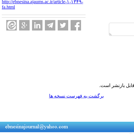
http://ebnesina.ajaums.ac.ir/article-۱-۱۳۴۹-
fa.html
ابل بازنشر است.
برگشت به فهرست نسخه ها