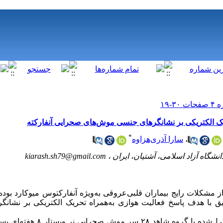
حریک الکتریکی بر نشانگرهای جنسی موش‌های صحرایی آنفارکته
*
،
سارا آذری‌هزاوه
شگاه آزاد اسلامی، آشتیان، ایران ،
kiarash.sh79@gmail.com
 مشکلات رایج بیماران قلبی‌عروقی به‌ویژه آنفارکتوس میوکارد بوده ک
رار گیرد‏.‏‎ لذا این تحقیق با هدف پاسخ فعالیت هوازی به‌همراه تحریک الکتریکی 
در این مطالعه تجربی کنترل‌شده با گروه