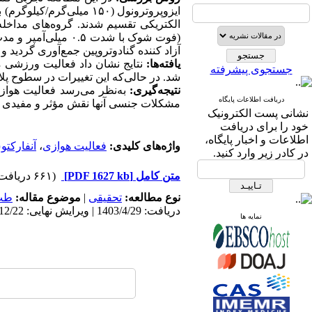
آزاد کننده گنادوتروپین جمع‌آوری گردید و ب
یافته‌ها:
جستجوی پیشرفته
شد‎‏.‏‎ در حالی‌که این تغییرات در سطوح پلاسمایی هورمون آزاد کننده گنادوتروپین معنی‌دار بود (‎‏۰.۰۰۰۱>p‏‎)‎‏.‏
نتیجه‌گیری:
به‌نظر می‌رسد فعالیت هوازی
دریافت اطلاعات پایگاه
مشکلات جنسی آنها نقش مؤثر و مفیدی به‌ه
نشانی پست الکترونیک
خود را برای دریافت
اطلاعات و اخبار پایگاه،
واژه‌های کلیدی:
فعالیت هوازی
،
آنفارکتو
در کادر زیر وارد کنید.
متن کامل
[PDF 1627 kb]
(۶۶۱ دریافت)
نوع مطالعه:
تحقیقی
|
موضوع مقاله:
طب
دریافت: 1403/4/29 | ویرایش نهایی: 1403/12/22 | پذیرش: 1403/9/8 | انتشار: 1403/10/1
نمایه ها