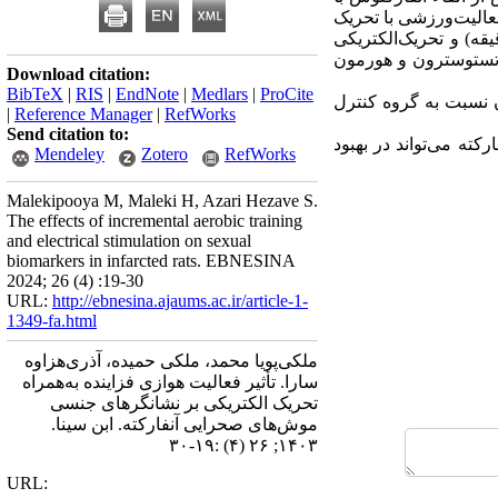
، تحریک الکتریکی و فعالیت‌ورزشی با تحریک
شدند‎‏.‏‎ گروه‌های مداخله تحت فعالیت ورزشی (با سرعت ‎‏۱۰‏‎ تا ‎‏۱۸‏‎ متر/دقیقه و مدت ‎‏۵۰‏‎ دقیقه) و تحریک‌الکتریکی
 و بی‌هوشی سطوح پلاسمایی تستوسترون و هورمون
Download citation:
BibTeX
|
RIS
|
EndNote
|
Medlars
|
ProCite
p‏‎) سطوح پلاسمایی تستوسترون نسبت به گروه کنترل
|
Reference Manager
|
RefWorks
Send citation to:
ته می‌تواند در بهبود
Mendeley
Zotero
RefWorks
Malekipooya M, ‎‏Maleki H, Azari‏‎ ‎‏Hezave S.
‌The‌‎ ‎‌effects‌‎ ‎‌of‌‎ ‎‌incremental‌‎ ‎‌aerobic‌‎ ‎‌training‌‎
‎‌and‌‎ ‎‌electrical‌‎ ‎‌stimulation‌‎ ‎‌on‌‎ ‎‌sexual‌‎
‎‌biomarkers‌‎ ‎‌in‌‎ ‎‌infarcted‌‎ ‎‌rats‌. EBNESINA
2024; 26 (4) :19-30
URL:
http://ebnesina.ajaums.ac.ir/article-1-
1349-fa.html
ملکی‌پویا محمد، ملکی حمیده، آذری‌هزاوه
سارا. تأثیر فعالیت هوازی فزاینده به‌همراه
تحریک الکتریکی بر نشانگرهای جنسی
موش‌های صحرایی آنفارکته. ابن سينا.
۱۴۰۳; ۲۶ (۴) :۱۹-۳۰
URL: