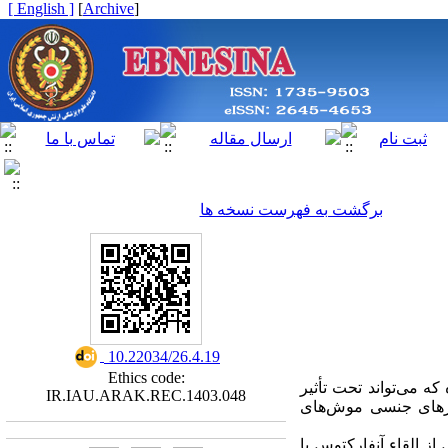
[ English ]
]
Archive
[
برگشت به فهرست نسخه ها
‎ 10.22034/26.4.19
Ethics code:
ه می‌تواند تحت تأثیر
IR.IAU.ARAK.REC.1403.048
بر نشانگرهای جنسی موش‌های
 شاهد ‏۲۸‏‎ سر موش صحرایی نر ویستار ‎‏۸‏‎ هفته‌ای پس از القاء آنفارکتوس با