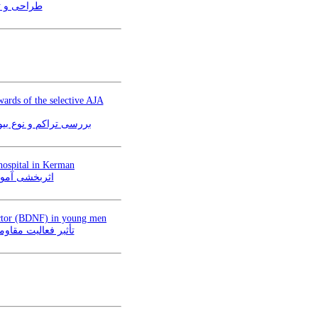
طراحی و ث)
wards of the selective AJA
بررسی تراکم و نوع بیو
 hospital in Kerman
اثربخشی آموز
Factor (BDNF) in young men
تأثیر فعالیت مقاو