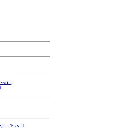
e wasting
ا
pital (Phase I)