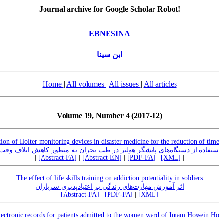
Journal archive for Google Scholar Robot!
EBNESINA
ابن سینا
Home
|
All volumes
|
All issues
|
All articles
Volume 19, Number 4 (2017-12)
ion of Holter monitoring devices in disaster medicine for the reduction of tim
ستفاده از دستگاه‌های پایشگر هولتر در طب بحران به منظور کاهش اتلاف وقت
|
[Abstract-FA]
|
[Abstract-EN]
|
[PDF-FA]
|
[XML]
|
The effect of life skills training on addiction potentiality in soldiers
اثر آموزش مهارت‌های زندگی بر اعتیادپذیری سربازان
|
[Abstract-FA]
|
[PDF-FA]
|
[XML]
|
lectronic records for patients admitted to the women ward of Imam Hossein Hos