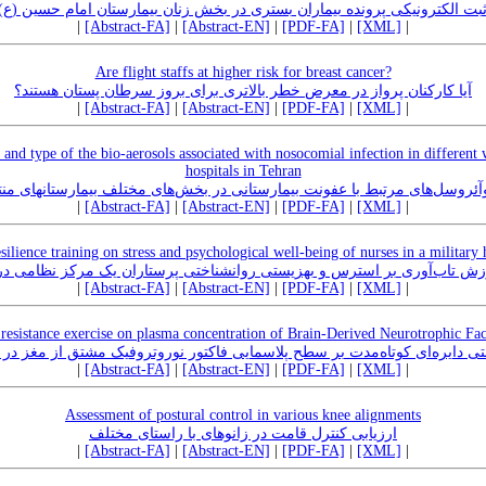
بت الکترونیکی پرونده بیماران بستری در بخش زنان بیمارستان امام حسین (ع)
|
[Abstract-FA]
|
[Abstract-EN]
|
[PDF-FA]
|
[XML]
|
Are flight staffs at higher risk for breast cancer?
آیا کارکنان پرواز در معرض خطر بالاتری برای بروز سرطان پستان هستند؟
|
[Abstract-FA]
|
[Abstract-EN]
|
[PDF-FA]
|
[XML]
|
 and type of the bio-aerosols associated with nosocomial infection in different 
hospitals in Tehran
آئروسل‌های مرتبط با عفونت بیمارستانی در بخش‌های مختلف بیمارستانهای من
|
[Abstract-FA]
|
[Abstract-EN]
|
[PDF-FA]
|
[XML]
|
esilience training on stress and psychological well-being of nurses in a military
ش تاب‌آوری بر استرس و بهزیستی روانشناختی پرستاران یک مرکز نظامی د
|
[Abstract-FA]
|
[Abstract-EN]
|
[PDF-FA]
|
[XML]
|
it resistance exercise on plasma concentration of Brain-Derived Neurotrophic 
متی دایره‌ای کوتاه‌مدت بر سطح پلاسمایی فاکتور نوروتروفیک مشتق از مغز در
|
[Abstract-FA]
|
[Abstract-EN]
|
[PDF-FA]
|
[XML]
|
Assessment of postural control in various knee alignments
ارزیابی کنترل قامت در زانوهای با راستای مختلف
|
[Abstract-FA]
|
[Abstract-EN]
|
[PDF-FA]
|
[XML]
|