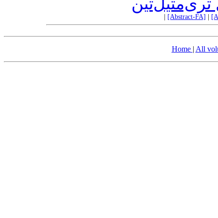
 تری‌متیل‌تین
|
[Abstract-FA]
|
[A
Home
|
All vo